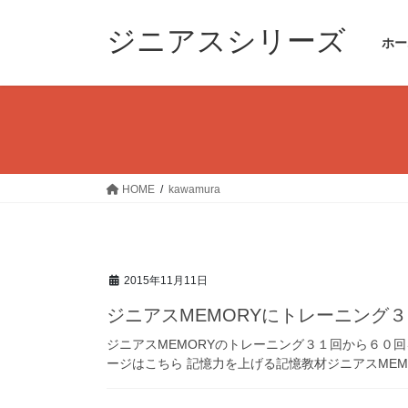
コ
ナ
ン
ビ
ジニアスシリーズ
ホー
テ
ゲ
ン
ー
ツ
シ
へ
ョ
ス
ン
キ
に
ッ
移
HOME
kawamura
プ
動
2015年11月11日
ジニアスMEMORYにトレーニング
ジニアスMEMORYのトレーニング３１回から６０
ージはこちら 記憶力を上げる記憶教材ジニアスMEM